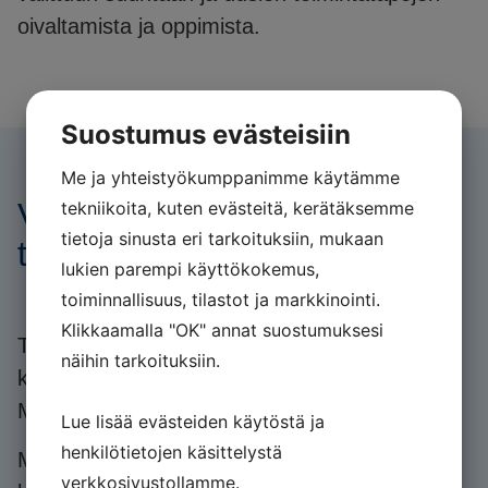
oivaltamista ja oppimista.
Suostumus evästeisiin
Me ja yhteistyökumppanimme käytämme
Vaikuttavia
tekniikoita, kuten evästeitä, kerätäksemme
tietoja sinusta eri tarkoituksiin, mukaan
toimenpiteitä!
lukien parempi käyttökokemus,
toiminnallisuus, tilastot ja markkinointi.
Klikkaamalla "OK" annat suostumuksesi
Tästä kaikesta on kysymys yhteistyöstä
näihin tarkoituksiin.
kanssamme. Vaikuttavia toimenpiteitä!
Mitattavia tuloksia!
Lue lisää evästeiden käytöstä ja
henkilötietojen käsittelystä
Mitkä ovat Teidän kehitystarpeenne? Miten Te
verkkosivustollamme.