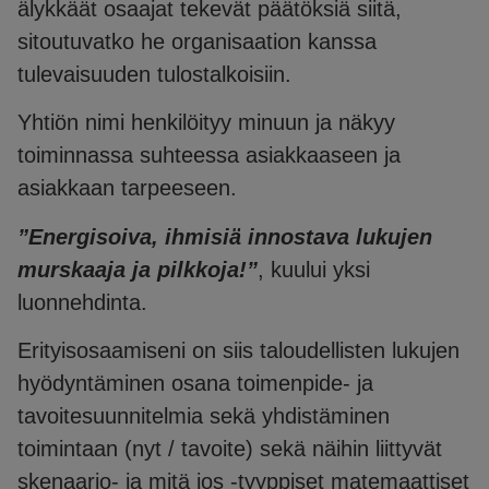
älykkäät osaajat tekevät päätöksiä siitä,
sitoutuvatko he organisaation kanssa
tulevaisuuden tulostalkoisiin.
Yhtiön nimi henkilöityy minuun ja näkyy
toiminnassa suhteessa asiakkaaseen ja
asiakkaan tarpeeseen.
”Energisoiva, ihmisiä innostava lukujen
murskaaja ja pilkkoja!”
, kuului yksi
luonnehdinta.
Erityisosaamiseni on siis taloudellisten lukujen
hyödyntäminen osana toimenpide- ja
tavoitesuunnitelmia sekä yhdistäminen
toimintaan (nyt / tavoite) sekä näihin liittyvät
skenaario- ja mitä jos -tyyppiset matemaattiset